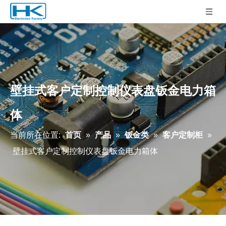
壁挂式客户定制控制仪表盘钣金电力箱
体
当前所在位置:
首页
»
产品
»
钣金类
»
客户定制柜
»
壁挂式客户定制控制仪表盘钣金电力箱体